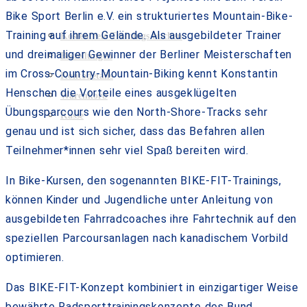
Bike Sport Berlin e.V. ein strukturiertes Mountain-Bike-
Training auf ihrem Gelände. Als ausgebildeter Trainer
Kostenfreie Trainings buchen
und dreimaliger Gewinner der Berliner Meisterschaften
Bestellungen
im Cross-Country-Mountain-Biking kennt Konstantin
Kontodetails
Henschen die Vorteile eines ausgeklügelten
Warenkorb
Übungsparcours wie den North-Shore-Tracks sehr
Kasse
genau und ist sich sicher, dass das Befahren allen
Teilnehmer*innen sehr viel Spaß bereiten wird.
In Bike-Kursen, den sogenannten BIKE-FIT-Trainings,
können Kinder und Jugendliche unter Anleitung von
ausgebildeten Fahrradcoaches ihre Fahrtechnik auf den
speziellen Parcoursanlagen nach kanadischem Vorbild
optimieren.
Das BIKE-FIT-Konzept kombiniert in einzigartiger Weise
bewährte Radsporttrainingskonzepte des Bund