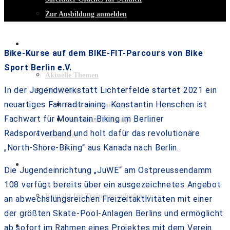
Zur Ausbildung anmelden
MEDIEN
Bike-Kurse auf dem BIKE-FIT-Parcours von Bike
Sport Berlin e.V.
Aktuelle Themen
In der Jugendwerkstatt Lichterfelde startet 2021 ein
Foto/Video
neuartiges Fahrradtraining. Konstantin Henschen ist
Fotos von Trainings
Fachwart für Mountain-Biking im Berliner
Videos von Trainings
Radsportverband und holt dafür das revolutionäre
Newsletter
„North-Shore-Biking“ aus Kanada nach Berlin.
KONTAKT
Die Jugendeinrichtung „JuWE“ am Ostpreussendamm
108 verfügt bereits über ein ausgezeichnetes Angebot
Kontakt für Trainings aufnehmen
an abwechslungsreichen Freizeitaktivitäten mit einer
der größten Skate-Pool-Anlagen Berlins und ermöglicht
BUCHEN
ab sofort im Rahmen eines Projektes mit dem Verein