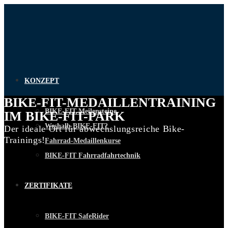
KONZEPT
BIKE-FIT-MEDAILLENTRAINING
BIKE-FIT Meilensteine
IM BIKE-FIT-PARK
Weshalb BIKE-FIT?
Der ideale Ort für abwechslungsreiche Bike-
Trainings!
Fahrrad-Medaillenkurse
BIKE-FIT Fahrradfahrtechnik
ZERTIFIKATE
BIKE-FIT SafeRider