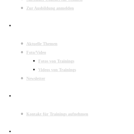
Zur Ausbildung anmelden
MEDIEN
Aktuelle Themen
Foto/Video
Fotos von Trainings
Videos von Trainings
Newsletter
KONTAKT
Kontakt für Trainings aufnehmen
BUCHEN